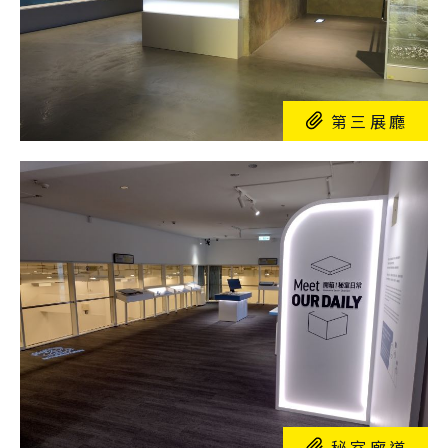
第三展廳
秘室廊道