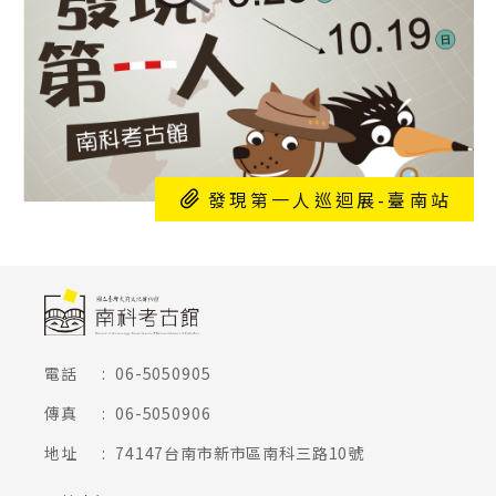
發現第一人巡迴展-臺南站
頁尾網站資訊
電話
:
06-5050905
傳真
:
06-5050906
地址
:
74147台南市新市區南科三路10號