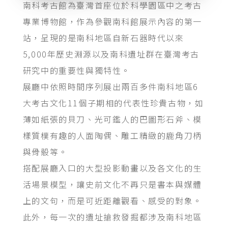
南科考古館為臺灣首座位於科學園區中之考古
專業博物館，作為參觀南科館展示內容的第一
站，呈現的是南科地區自新石器時代以來
5,000年歷史淵源以及南科遺址群在臺灣考古
研究中的重要性與獨特性。
展廳中依照時間序列展出兩百多件南科地區6
大考古文化11個子期相的代表性珍貴古物，如
薄如紙張的貝刀、光可鑑人的巴圖形石斧、模
樣質樸有趣的人面陶偶、雕工精緻的鹿角刀柄
與骨骰等。
搭配展廳入口的大型投影動畫以及各文化的生
活場景模型，讓史前文化不再只是書本與媒體
上的文句，而是可近距離觀看、感受的對象。
此外，每一次的遺址搶救發掘都涉及南科地區