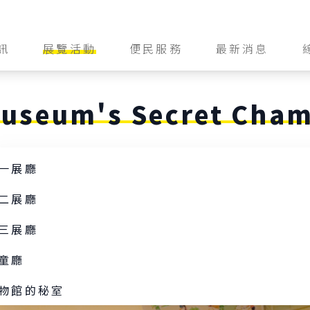
訊
展覽活動
便民服務
最新消息
常設展
常見問題
訊
特展
失物招領
務
useum's Secret Cha
藝術共賞
志工制度
預約
實習申請
面圖
一展廳
場地租借
知
二展廳
攝影申請
南
三展廳
賣店與餐飲
童廳
物館的秘室