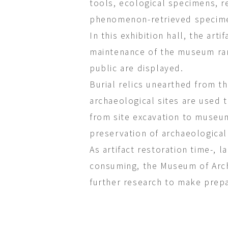
tools, ecological specimens, r
phenomenon-retrieved specim
In this exhibition hall, the art
maintenance of the museum ra
public are displayed.
Burial relics unearthed from t
archaeological sites are used 
from site excavation to muse
preservation of archaeological 
As artifact restoration time-, l
consuming, the Museum of Arc
further research to make prepa