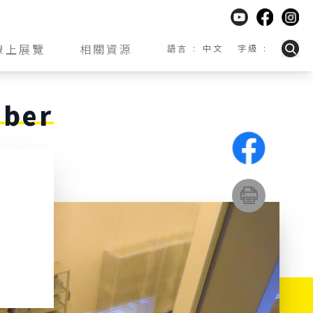
線上展覽
相關資源
語言 :
中文
字級 :
小
EN
中
臺灣台語
mber
大
臺灣客語
列印