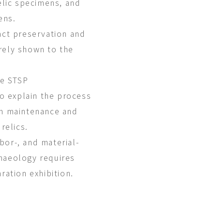
elic specimens, and
ens.
ifact preservation and
rely shown to the
he STSP
to explain the process
um maintenance and
relics.
abor-, and material-
haeology requires
ration exhibition.