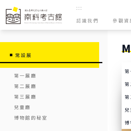
跳到主要內容
:::
認識我們
參觀資
簡介
票價資
建築特色
導覽服
M
常設展
兒童廳
館區平
第
第一展廳
參觀須
第
第二展廳
交通指
第三展廳
第
博物館
兒童廳
兒
博物館的秘室
博