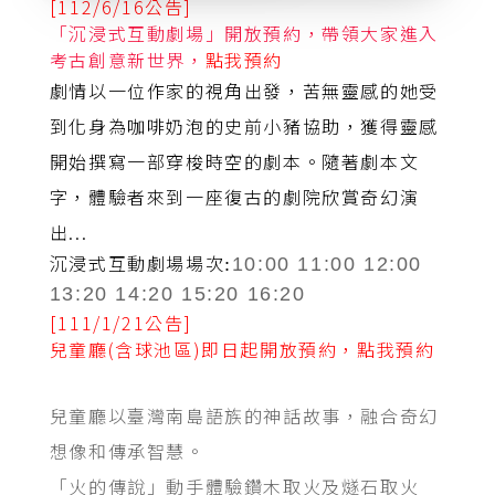
[112/6/16公告]
「沉浸式互動劇場」開放預約，帶領大家進入
考古創意新世界，
點我預約
劇情以一位作家的視角出發，苦無靈感的她受
到化身為咖啡奶泡的史前小豬協助，獲得靈感
開始撰寫一部穿梭時空的劇本。隨著劇本文
字，體驗者來到一座復古的劇院欣賞奇幻演
出...
沉浸式互動劇場
場次
:
10:00 11:00 12:00
13:20 14:20 15:20 16:20
[111/1/21公告]
兒童廳(含球池區)即日起開放預約，
點我預約
兒童廳以臺灣南島語族的神話故事，融合奇幻
想像和傳承智慧。
「火的傳說」動手體驗鑽木取火及燧石取火