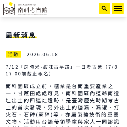
跳到主要內容
最新消息
活動
2026.06.18
7/12「蔗時光-甜味古早路」一日考古營（7/8
17:00前截止報名）
南科園區成立前，糖業是台南重要產業之
一，甘蔗田處處可見，南科園區內道爺南遺
址出土的四連灶遺跡，是臺灣歷史時期考古
上的首次發現，另外出土的糖漏、漏罐、打
火石、石硨(蔗硨)等，亦屬製糖技術的重要
文物。活動用台語帶領學童與家人一同認識