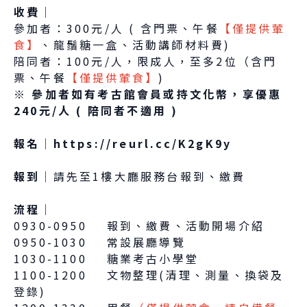
收費│
參加者：300元/人 ( 含門票、午餐
【僅提供葷
食】
、龍鬚糖一盒、活動講師材料費)
陪同者：100元/人，限成人，至多2位（含門
票、午餐
【僅提供葷食】
)
※ 參加者如有考古館會員或持文化幣，享優惠
240元/人 ( 陪同者不適用 )
報名│
https://reurl.cc/K2gK9y
報到│
請先至1樓大廳服務台報到、繳費
流程│
0930-0950 報到、繳費、活動開場介紹
0950-1030 常設展廳導覽
1030-1100 糖業考古小學堂
1100-1200 文物整理(清理、測量、換袋及
登錄)